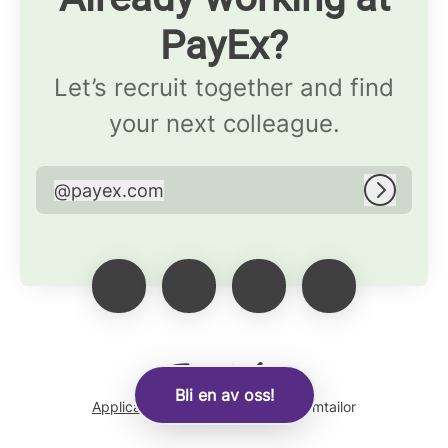
PayEx?
Let’s recruit together and find
your next colleague.
@
payex.com
payex.com
Log in
Bli en av oss!
Applicant tracking system
by Teamtailor